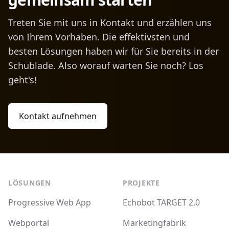
Treten Sie mit uns in Kontakt und erzählen uns
von Ihrem Vorhaben. Die effektivsten und
besten Lösungen haben wir für Sie bereits in der
Schublade. Also worauf warten Sie noch? Los
geht's!
Kontakt aufnehmen
Footer
LÖSUNGEN
PROJEKTE
Progressive Web App
Echobot TARGET 2.0
Webportal
Marketingfabrik