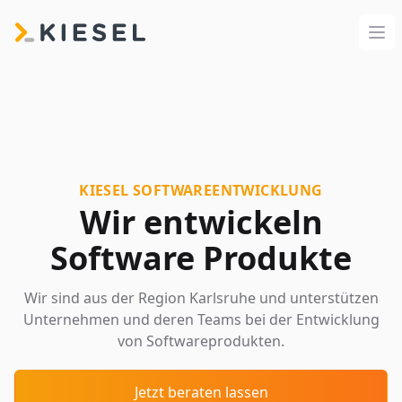
kiesel.io
kiesel.io
Men
Menü

Progressive Web App

Webportal
KIESEL SOFTWAREENTWICKLUNG
Wir entwickeln

Produkt Konfigurator
Software Produkte

Webspecial
Wir sind aus der Region Karlsruhe und unterstützen
Unternehmen und deren Teams bei der Entwicklung
Projekte
Über uns
von Softwareprodukten.
Blog
Partner
Jetzt beraten lassen